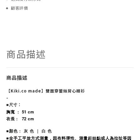
顧客評價
商品描述
商品描述
【Kiki.co made】雙面穿蕾絲背心襯衫
-
：
■尺寸
: 51 cm
胸寬
衣長 : 72 cm
： 灰 色 ｜ 白 色
■
顏色
全手工平放方式測量，因布料彈性、測量起始點或人為拉扯等因
■