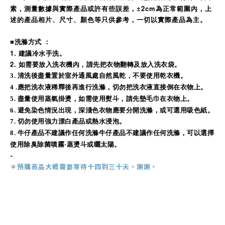
素，測量數據與實際產品或許有些誤差，
±2cm為正常範圍內，
上
述的產品相片、尺寸、顏色等只供參考，一切以實際產品為主。
洗滌方式 ：
■
1. 建議冷水手洗。
2.
如需要放入洗衣機內，請先把衣物翻轉及放入洗衣袋。
3
. 清洗後盡量置於室外通風處自然風乾，不要使用乾衣機。
4 .
應把洗衣液稀釋後再進行洗滌，切勿把洗衣液直接倒在衣物上。
5.
盡量使用蒸氣掛燙，如需使用熨斗，請先墊毛巾在衣物上。
6.
避免染色情況出現，深淺色衣物應要分開洗滌，或可選用吸色紙。
7. 切勿使用強力漂白產品或熱水浸泡。
8.
牛仔產品不建議作任何洗滌牛仔產品不建議作任何洗滌，可以選擇
使用除臭除菌噴霧·蒸燙斗或曬太陽。
-
＊預購商品
大概需
要等待十四到三十天，謝謝。