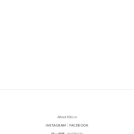
About Kiki.co
INSTAGRAM
｜
FACEBOOK
統一編號 : 91075676