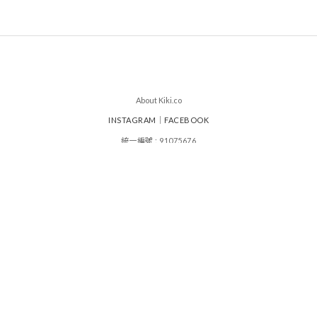
About Kiki.co
INSTAGRAM
｜
FACEBOOK
統一編號 : 91075676
其其谷服飾設計有限公司
|
|
運送政策
付款服務方式
退換貨政策
顧客常見問題
|
條款及細則
|
會員辦法與優惠