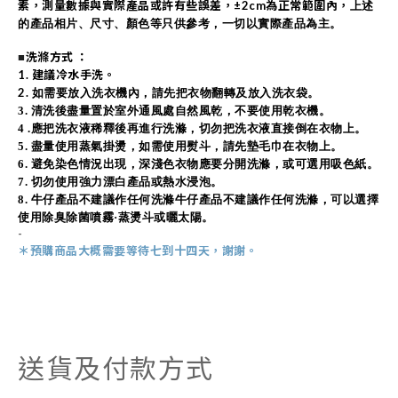
素，測量數據與實際產品或許有些誤差，
±2cm為正常範圍內，
上述
的產品相片、尺寸、顏色等只供參考，一切以實際產品為主。
洗滌方式 ：
■
1. 建議冷水手洗。
2.
如需要放入洗衣機內，請先把衣物翻轉及放入洗衣袋。
3
. 清洗後盡量置於室外通風處自然風乾，不要使用乾衣機。
4 .
應把洗衣液稀釋後再進行洗滌，切勿把洗衣液直接倒在衣物上。
5.
盡量使用蒸氣掛燙，如需使用熨斗，請先墊毛巾在衣物上。
6.
避免染色情況出現，深淺色衣物應要分開洗滌，或可選用吸色紙。
7. 切勿使用強力漂白產品或熱水浸泡。
8.
牛仔產品不建議作任何洗滌牛仔產品不建議作任何洗滌，可以選擇
使用除臭除菌噴霧·蒸燙斗或曬太陽。
-
＊預購商品
大概需
要等待七到十四天，謝謝。
送貨及付款方式