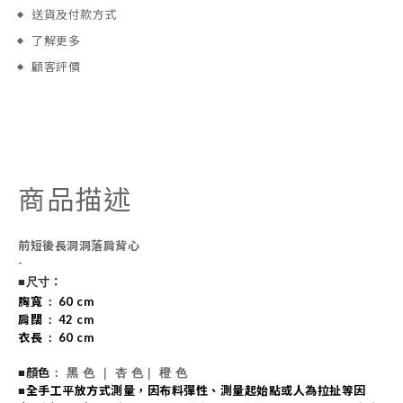
送貨及付款方式
了解更多
顧客評價
商品描述
前短後長洞洞落肩背心
-
：
■尺寸
胸寬
: 60 cm
肩闊 : 42 cm
衣長 : 60 cm
： 黑 色 ｜ 杏 色｜ 橙 色
顏色
■
全手工平放方式測量，因布料彈性、測量起始點或人為拉扯等因
■