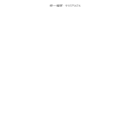
統一編號 : 91075676
其其谷服飾設計有限公司
|
|
運送政策
付款服務方式
退換貨政策
顧客常見問題
|
條款及細則
|
會員辦法與優惠
香港店 : 香港旺角西洋菜南街5號好望角大廈19樓07室
台灣店 : -
CS : KIKICOTW@GMAIL.COM