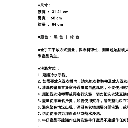
：
■尺寸
腰寬 : 31-41 cm
臀寛
: 68 cm
裙長 : 84 cm
： 黑 色 ｜ 綠 色
■
顏色
全手工平放方式測量，因布料彈性、測量起始點或
■
際產品為主。
洗滌方式 ：
■
1. 建議冷水手洗。
2.
如需要放入洗衣機內，請先把衣物翻轉及放入洗衣
3
. 清洗後盡量置於室外通風處自然風乾，不要使用乾
4 .
應把洗衣液稀釋後再進行洗滌，切勿把洗衣液直接
5.
盡量使用蒸氣掛燙，如需使用熨斗，請先墊毛巾在
6.
避免染色情況出現，深淺色衣物應要分開洗滌，或
7. 切勿使用強力漂白產品或熱水浸泡。
8.
牛仔產品不建議作任何洗滌牛仔產品不建議作任何
-