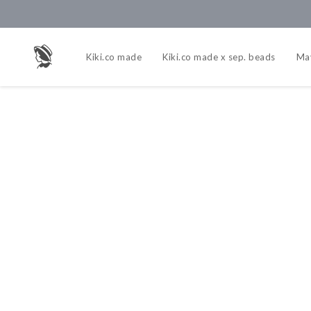
Kiki.co made
Kiki.co made x sep. beads
Ma