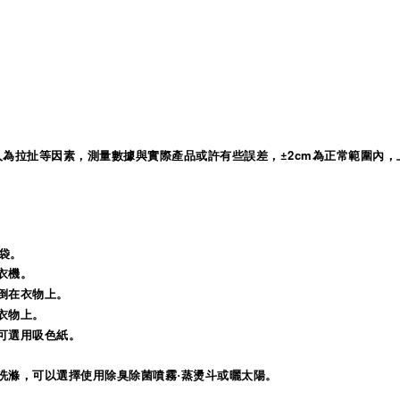
人為拉扯等因素，測量數據與實際產品或許有些誤差，
±2cm為正常範圍內，
袋。
衣機。
倒在衣物上。
衣物上。
可選用吸色紙。
洗滌，可以選擇使用除臭除菌噴霧·蒸燙斗或曬太陽。