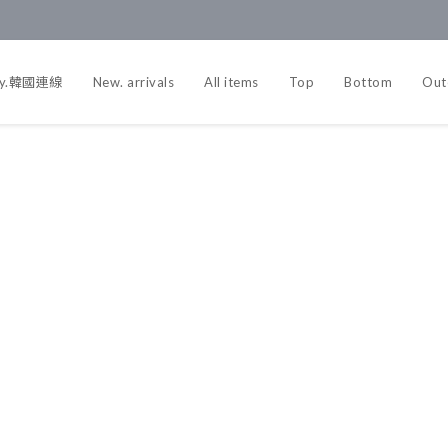
y.韓國連線
New. arrivals
All items
Top
Bottom
Out