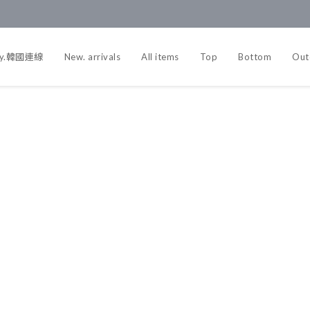
y.韓國連線
New. arrivals
All items
Top
Bottom
Out