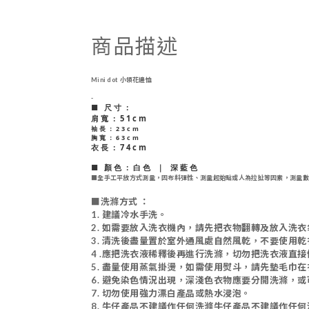
商品描述
Mini dot 小領花邊恤
-
■ 尺寸：
肩寬：51cm
袖長：23cm
胸寬：63cm
衣長：74cm
■ 顏色：白色 ｜ 深藍色
■
全手工平放方式測量，因布料彈性、測量起始點或人為拉扯等因素，測量數
■
洗滌方式 ：
1. 建議冷水手洗。
2.
如需要放入洗衣機內，請先把衣物翻轉及放入洗衣
3
. 清洗後盡量置於室外通風處自然風乾，不要使用乾
4 .
應把洗衣液稀釋後再進行洗滌，切勿把洗衣液直接
5.
盡量使用蒸氣掛燙，如需使用熨斗，請先墊毛巾在
6.
避免染色情況出現，深淺色衣物應要分開洗滌，或
7. 切勿使用強力漂白產品或熱水浸泡。
8.
牛仔產品不建議作任何洗滌牛仔產品不建議作任何