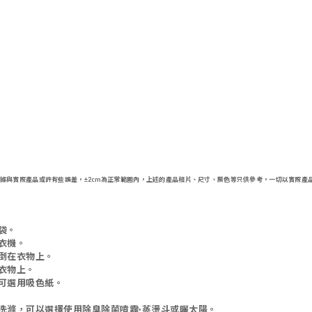
據與實際產品或許有些誤差，
±2cm為正常範圍內，
上述的產品相片、尺寸、顏色等只供參考，一切以實際產
袋。
衣機。
倒在衣物上。
衣物上。
可選用吸色紙。
洗滌，可以選擇使用除臭除菌噴霧·蒸燙斗或曬太陽。