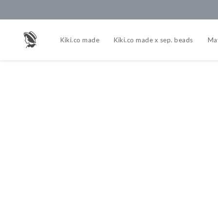
Kiki.co made
Kiki.co made x sep. beads
Ma