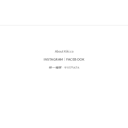
About Kiki.co
INSTAGRAM
｜
FACEBOOK
統一編號 : 91075676
其其谷服飾設計有限公司
|
|
運送政策
付款服務方式
退換貨政策
顧客常見問題
|
條款及細則
|
會員辦法與優惠