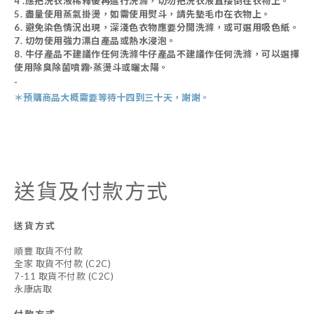
4 .
應把洗衣液稀釋後再進行洗滌，切勿把洗衣液直接倒在衣物上。
5.
盡量使用蒸氣掛燙，如需使用熨斗，請先墊毛巾在衣物上。
6.
避免染色情況出現，深淺色衣物應要分開洗滌，或可選用吸色紙。
7. 切勿使用強力漂白產品或熱水浸泡。
8.
牛仔產品不建議作任何洗滌牛仔產品不建議作任何洗滌，可以選擇
使用除臭除菌噴霧·蒸燙斗或曬太陽。
-
＊預購商品
大概需
要等待十四到三十天，謝謝。
送貨及付款方式
送貨方式
順豐 取貨不付款
全家 取貨不付款 (C2C)
7-11 取貨不付款 (C2C)
永康店取