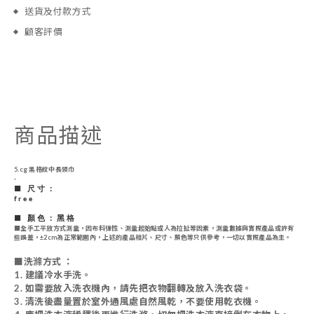
送貨及付款方式
顧客評價
商品描述
5.cg 黑格紋中長領巾
-
■ 尺寸：
free
■ 顏色：黑格
■
全手工平放方式測量，因布料彈性、測量起始點或人為拉扯等因素，測量數據與實際產品或許有
些誤差，
±2cm為正常範圍內，
上述的產品相片、尺寸、顏色等只供參考，一切以實際產品為主。
■
洗滌方式 ：
1. 建議冷水手洗。
2.
如需要放入洗衣機內，請先把衣物翻轉及放入洗衣袋。
3
. 清洗後盡量置於室外通風處自然風乾，不要使用乾衣機。