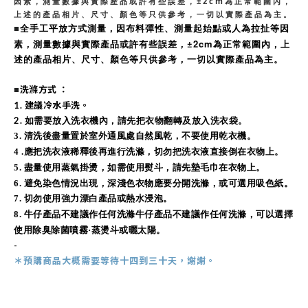
因素，測量數據與實際產品或許有些誤差，±2cm為正常範圍內，
上述的產品相片、尺寸、顏色等只供參考，一切以實際產品為主。
全手工平放方式測量，因布料彈性、測量起始點或人為拉扯等因
■
素，測量數據與實際產品或許有些誤差，
±2cm為正常範圍內，
上
述的產品相片、尺寸、顏色等只供參考，一切以實際產品為主。
洗滌方式 ：
■
1. 建議冷水手洗。
2.
如需要放入洗衣機內，請先把衣物翻轉及放入洗衣袋。
3
. 清洗後盡量置於室外通風處自然風乾，不要使用乾衣機。
4 .
應把洗衣液稀釋後再進行洗滌，切勿把洗衣液直接倒在衣物上。
5.
盡量使用蒸氣掛燙，如需使用熨斗，請先墊毛巾在衣物上。
6.
避免染色情況出現，深淺色衣物應要分開洗滌，或可選用吸色紙。
7. 切勿使用強力漂白產品或熱水浸泡。
8.
牛仔產品不建議作任何洗滌牛仔產品不建議作任何洗滌，可以選擇
使用除臭除菌噴霧·蒸燙斗或曬太陽。
-
＊預購商品
大概需
要等待十四到三十天，謝謝。