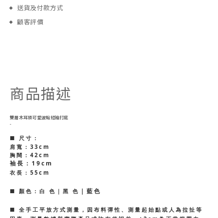
送貨及付款方式
顧客評價
商品描述
雙層木耳領可愛波點短袖打底
-
■ 尺寸：
肩寬：33cm
胸闊：42cm
袖長：19cm
衣長：55cm
｜藍色
■ 顏色：白 色｜黑 色
■ 全手工平放方式測量，因布料彈性、測量起始點或人為拉扯等