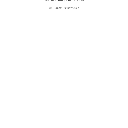
統一編號 : 91075676
其其谷服飾設計有限公司
|
|
運送政策
付款服務方式
退換貨政策
顧客常見問題
|
條款及細則
|
會員辦法與優惠
香港店 : 香港旺角西洋菜南街5號好望角大廈19樓07室
台灣店 : -
CS : KIKICOTW@GMAIL.COM