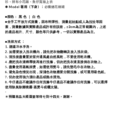
衫、拼布小花踢、魚仔寬版上衣
✱ Model 著用（下身）
：
必備通花襯裙
： 黑 色 ｜ 白 色
顏色
■
全手工平放方式測量，因布料彈性、測量起始點或人為拉扯等因
■
素，測量數據與實際產品或許有些誤差，
±2cm為正常範圍內，
上述
的產品相片、尺寸、顏色等只供參考，一切以實際產品為主。
洗滌方式 ：
■
1. 建議冷水手洗。
2.
如需要放入洗衣機內，請先把衣物翻轉及放入洗衣袋。
3
. 清洗後盡量置於室外通風處自然風乾，不要使用乾衣機。
4 .
應把洗衣液稀釋後再進行洗滌，切勿把洗衣液直接倒在衣物上。
5.
盡量使用蒸氣掛燙，如需使用熨斗，請先墊毛巾在衣物上。
6.
避免染色情況出現，深淺色衣物應要分開洗滌，或可選用吸色紙。
7. 切勿使用強力漂白產品或熱水浸泡。
8.
牛仔產品不建議作任何洗滌牛仔產品不建議作任何洗滌，可以選擇
使用除臭除菌噴霧·蒸燙斗或曬太陽。
-
＊預購商品
大概需
要等待七到十四天，謝謝。