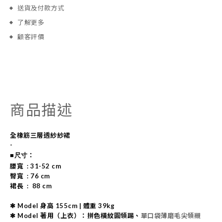
送貨及付款方式
了解更多
顧客評價
商品描述
全橡筋三層透紗紗裙
-
：
■尺寸
腰寬
: 31-52 cm
臀寬 : 76 cm
裙長 : 88 cm
✱ Model 身高 155cm | 體重 39kg
✱ Model 著用（上衣）
：拼色橫紋圓領踢、
單口袋薄磨毛尖領襯