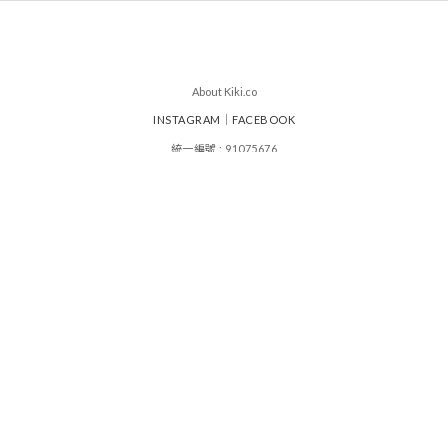
About Kiki.co
INSTAGRAM
｜
FACEBOOK
統一編號 : 91075676
其其谷服飾設計有限公司
|
|
運送政策
付款服務方式
退換貨政策
顧客常見問題
|
條款及細則
|
會員辦法與優惠