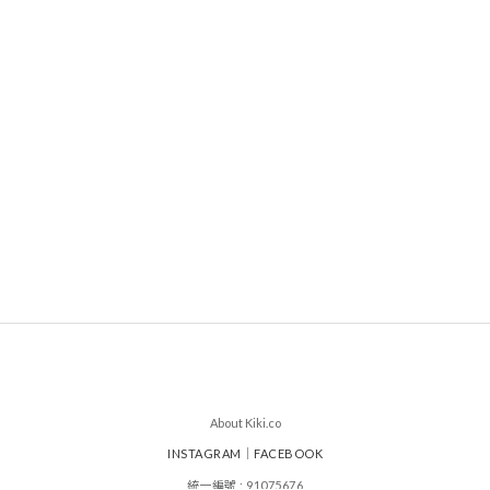
About Kiki.co
INSTAGRAM
｜
FACEBOOK
統一編號 : 91075676