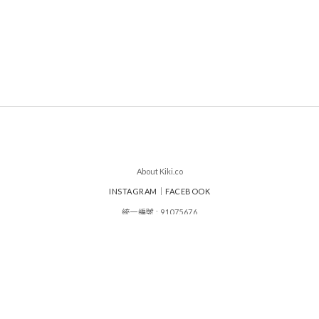
About Kiki.co
INSTAGRAM
｜
FACEBOOK
統一編號 : 91075676
其其谷服飾設計有限公司
|
|
運送政策
付款服務方式
退換貨政策