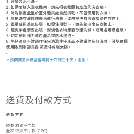
1. 建議冷水手洗。
2.
如需要放入洗衣機內，請先把衣物翻轉及放入洗衣袋。
3
. 清洗後盡量置於室外通風處自然風乾，不要使用乾衣機。
4 .
應把洗衣液稀釋後再進行洗滌，切勿把洗衣液直接倒在衣物上。
5.
盡量使用蒸氣掛燙，如需使用熨斗，請先墊毛巾在衣物上。
6.
避免染色情況出現，深淺色衣物應要分開洗滌，或可選用吸色紙。
7. 切勿使用強力漂白產品或熱水浸泡。
8.
牛仔產品不建議作任何洗滌牛仔產品不建議作任何洗滌，可以選擇
使用除臭除菌噴霧·蒸燙斗或曬太陽。
-
＊預購商品
大概需
要等待十四到三十天，謝謝。
送貨及付款方式
送貨方式
順豐 取貨不付款
全家 取貨不付款 (C2C)