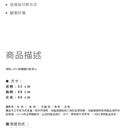
送貨及付款方式
顧客評價
商品描述
彈性ruffle領皺皺打底背心
-
■ 尺寸：
肩闊：33 cm
胸闊：48 cm
衣長：49 cm
■
顏色
： 白 色 | 黑 色 ｜ 淡 藍 色 ｜ 黃 色 ｜ 杏 色
■
全手工平放方式測量，因布料彈性、測量起始點或人為拉扯等因素，測量數據與實際產品或許有
些誤差，
±2cm為正常範圍內，
上述的產品相片、尺寸、顏色等只供參考，一切以實際產品為主。
■
洗滌方式 ：