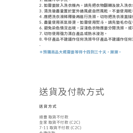
2.
如需要放入洗衣機內，請先把衣物翻轉及放入洗衣
3
. 清洗後盡量置於室外通風處自然風乾，不要使用乾
4 .
應把洗衣液稀釋後再進行洗滌，切勿把洗衣液直接
5.
盡量使用蒸氣掛燙，如需使用熨斗，請先墊毛巾在
6.
避免染色情況出現，深淺色衣物應要分開洗滌，或
7. 切勿使用強力漂白產品或熱水浸泡。
8.
牛仔產品不建議作任何洗滌牛仔產品不建議作任何
-
＊預購商品
大概需
要等待十四到三十天，謝謝。
送貨及付款方式
送貨方式
順豐 取貨不付款
全家 取貨不付款 (C2C)
7-11 取貨不付款 (C2C)
永康店取