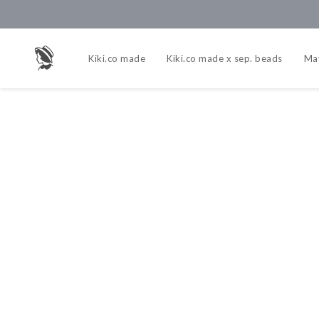
Kiki.co made
Kiki.co made x sep. beads
Ma