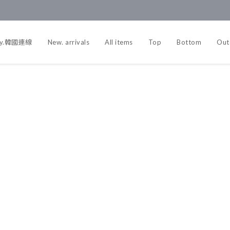
y.韓國連線
New. arrivals
All items
Top
Bottom
Out