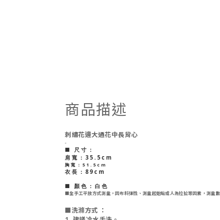
商品描述
刺繡花邊大通花中長背心
-
■ 尺寸：
肩寬：35.5cm
胸寬：51.5cm
衣長：89cm
■ 顏色：白色
■
全手工平放方式測量，因布料彈性、測量起始點或人為拉扯等因素，測量數
■
洗滌方式 ：
1. 建議冷水手洗。