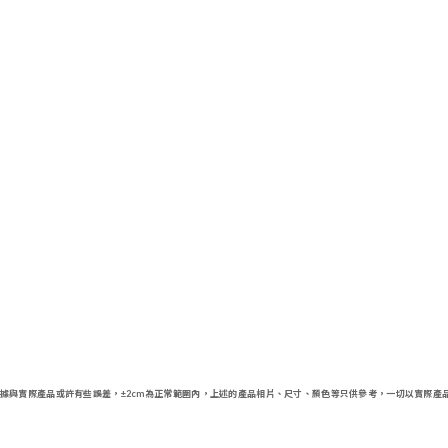
據與實際產品或許有些誤差，
±2cm為正常範圍內，
上述的產品相片、尺寸、顏色等只供參考，一切以實際產